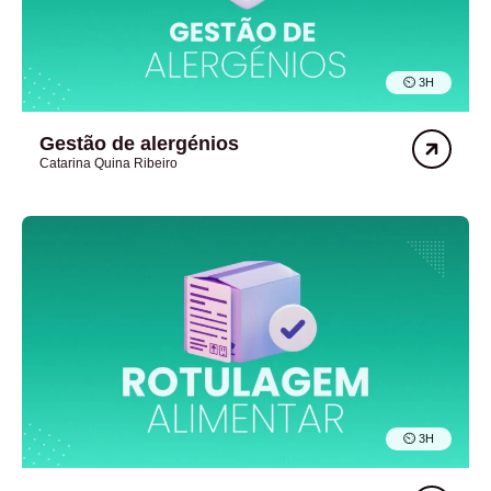
⏲︎ 3H
Gestão de alergénios
Catarina Quina Ribeiro
⏲︎ 3H