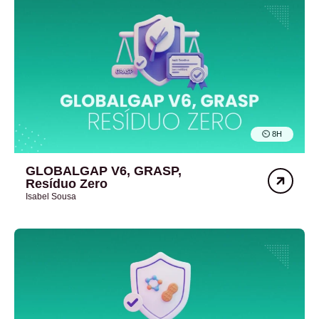
⏲︎ 8H
GLOBALGAP V6, GRASP,
Resíduo Zero
Isabel Sousa