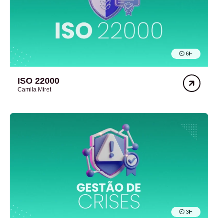
⏲︎ 6H
ISO 22000
Camila Miret
⏲︎ 3H