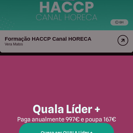
⏲︎ 6H
Formação HACCP Canal HORECA
Vera Matos
Quala Líder +
Paga anualmente 997€ e poupa 167€
Quero ser QUALA Líder +